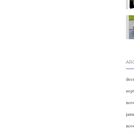
AR
dec
sep
nov
janu
nov