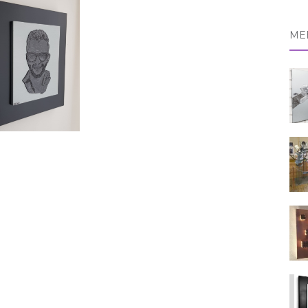
naa
ME