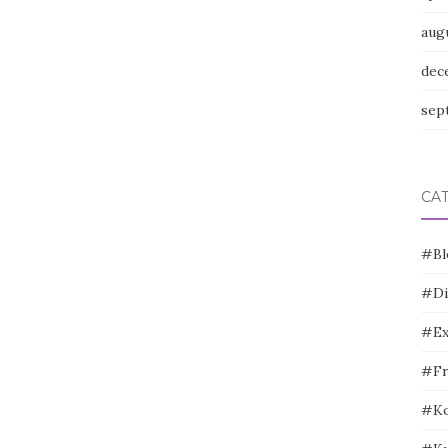
aug
dec
sep
CA
#Bl
#Di
#Ex
#Fr
#Ko