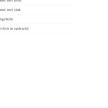
nst met lood
nst met zink
tgelicht
rken in opdracht