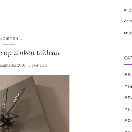
aug
dec
sep
...
#DIEREN
e op zinken tableau
CA
Door
 augustus 2016
Leo
#Bl
#Di
#Ex
#Fr
#Ko