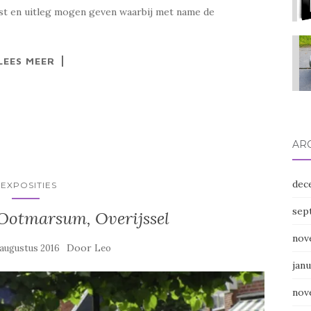
ekst en uitleg mogen geven waarbij met name de
LEES MEER
AR
dec
#EXPOSITIES
sep
Ootmarsum, Overijssel
nov
Door
 augustus 2016
Leo
janu
nov