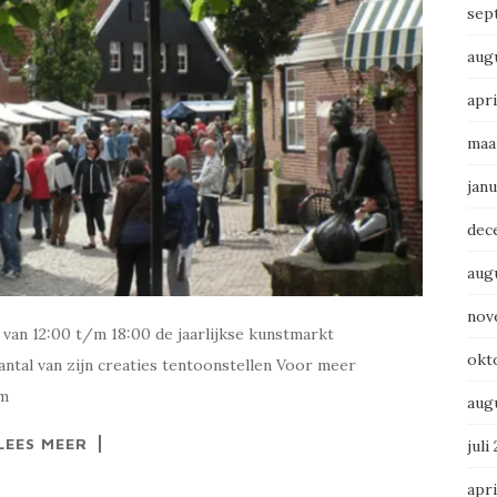
sep
aug
apri
maa
janu
dec
aug
nov
 van 12:00 t/m 18:00 de jaarlijkse kunstmarkt
okt
aantal van zijn creaties tentoonstellen Voor meer
um
aug
LEES MEER
juli
apri