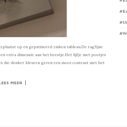
#Ku
#Ku
#Ui
#We
geplaatst op en gepatineerd zinken tableau.De ragfijne
en extra dimensie aan het beestje.Het lijfje met pootjes
jes die donker kleuren geven een mooi contrast met het
LEES MEER