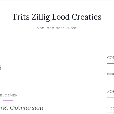
Frits Zillig Lood Creaties
van lood naar kunst
CO
6
ema
ZO
...
#BLOEMEN
rkt Ootmarsum
Zoe