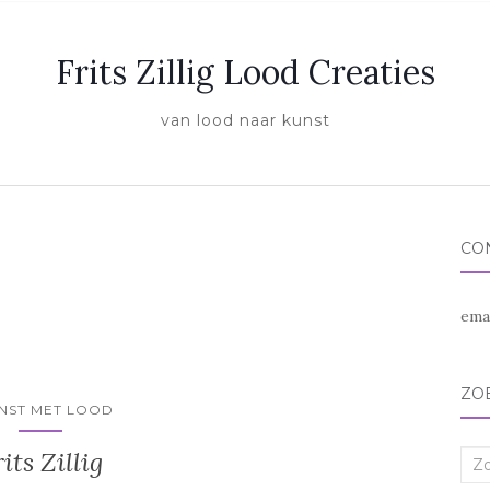
Frits Zillig Lood Creaties
van lood naar kunst
CO
ema
ZO
NST MET LOOD
its Zillig
Zoe