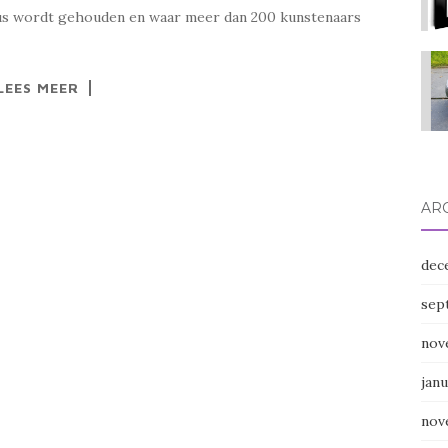
tus wordt gehouden en waar meer dan 200 kunstenaars
LEES MEER
AR
dec
sep
nov
janu
nov