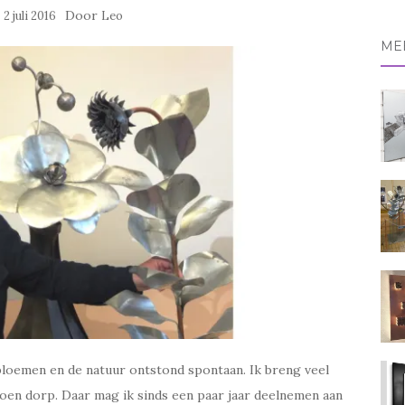
naa
p
Door
2 juli 2016
Leo
ME
 bloemen en de natuur ontstond spontaan. Ik breng veel
roen dorp. Daar mag ik sinds een paar jaar deelnemen aan