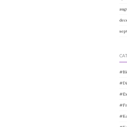
aug
dec
sep
CA
#Bl
#Di
#Ex
#Fr
#Ko