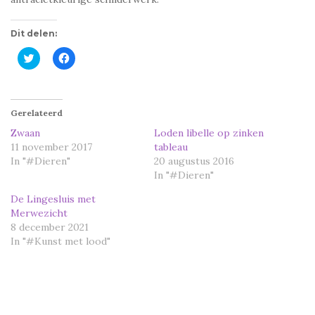
Dit delen:
K
K
l
l
i
i
k
k
o
o
m
m
t
t
Gerelateerd
e
e
d
d
Zwaan
Loden libelle op zinken
e
e
11 november 2017
tableau
l
l
e
e
In "#Dieren"
20 augustus 2016
n
n
m
o
In "#Dieren"
e
p
t
F
De Lingesluis met
T
a
w
c
Merwezicht
i
e
8 december 2021
t
b
t
o
In "#Kunst met lood"
e
o
r
k
(
(
W
W
o
o
r
r
d
d
t
t