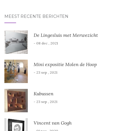
naar:
)
)
MEEST RECENTE BERICHTEN
De Lingesluis met Merwezicht
- 08 dec , 2021
Mini expositie Molen de Hoop
- 23 sep , 2021
Kubussen
- 23 sep , 2021
Vincent van Gogh
- 01 nov , 2020