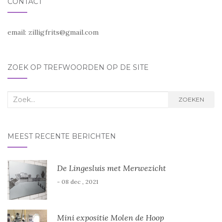
CONTACT
w
w
v
v
e
e
n
n
s
s
email:
zilligfrits@gmail.com
t
t
e
e
r
r
g
g
e
e
ZOEK OP TREFWOORDEN OP DE SITE
o
o
p
p
e
e
n
n
d
d
Zoek
ZOEKEN
)
)
naar:
MEEST RECENTE BERICHTEN
De Lingesluis met Merwezicht
- 08 dec , 2021
Mini expositie Molen de Hoop