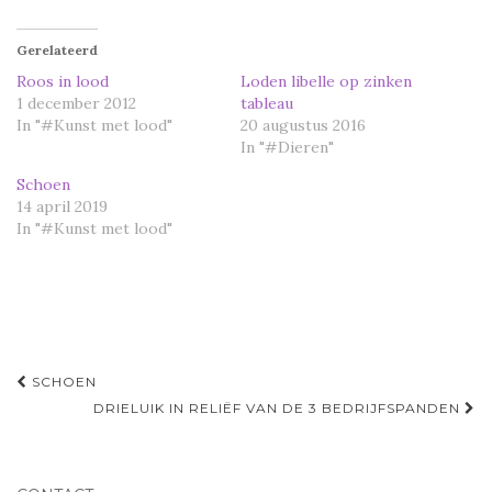
k
k
o
o
m
m
t
t
Gerelateerd
e
e
d
d
Roos in lood
Loden libelle op zinken
e
e
1 december 2012
tableau
l
l
e
e
In "#Kunst met lood"
20 augustus 2016
n
n
m
o
In "#Dieren"
e
p
t
F
Schoen
T
a
w
c
14 april 2019
i
e
In "#Kunst met lood"
t
b
t
o
e
o
r
k
(
(
W
W
o
o
r
r
d
d
t
t
Navigatie
i
i
SCHOEN
n
n
e
e
door
DRIELUIK IN RELIËF VAN DE 3 BEDRIJFSPANDEN
e
e
n
n
berichten
n
n
i
i
e
e
u
u