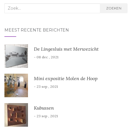
o
o
Zoek
p
p
ZOEKEN
e
e
n
n
naar:
d
d
)
)
MEEST RECENTE BERICHTEN
De Lingesluis met Merwezicht
- 08 dec , 2021
Mini expositie Molen de Hoop
- 23 sep , 2021
Kubussen
- 23 sep , 2021