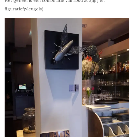
Het geheel is een combinatie van abstract(lijf) en
figuratief(vleugels)