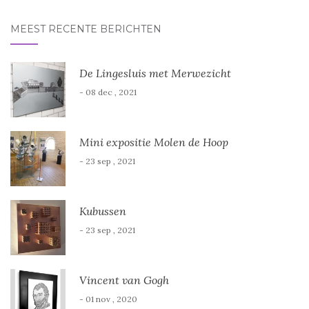
d
d
)
)
MEEST RECENTE BERICHTEN
De Lingesluis met Merwezicht
- 08 dec , 2021
Mini expositie Molen de Hoop
- 23 sep , 2021
Kubussen
- 23 sep , 2021
Vincent van Gogh
- 01 nov , 2020