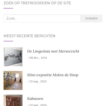
r
r
ZOEK OP TREFWOORDEN OP DE SITE
g
g
e
e
o
o
p
p
e
e
Zoek
ZOEKEN
n
n
d
d
naar:
)
)
MEEST RECENTE BERICHTEN
De Lingesluis met Merwezicht
- 08 dec , 2021
Mini expositie Molen de Hoop
- 23 sep , 2021
Kubussen
- 23 sep , 2021