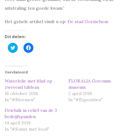
uitstraling ten goede kwam.”
Het gehele artikel vindt u op:
De stad Gorinchem
Dit delen:
K
K
l
l
i
i
k
k
o
o
m
m
t
t
Gerelateerd
e
e
d
d
Waterlelie met blad op
FLORALIA Gorcums
e
e
zwevend tableau
museum
l
l
e
e
16 oktober 2016
2 april 2016
n
n
In "#Bloemen"
m
o
In "#Exposities"
e
p
t
F
Drieluik in reliëf van de 3
T
a
w
c
bedrijfspanden
i
e
14 april 2019
t
b
t
o
In "#Kunst met lood"
e
o
r
k