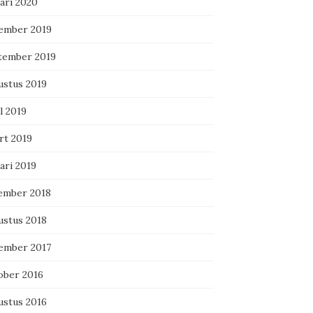
ari 2020
ember 2019
tember 2019
ustus 2019
l 2019
rt 2019
ari 2019
ember 2018
ustus 2018
ember 2017
ober 2016
ustus 2016