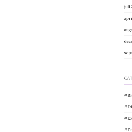
juli
apri
aug
dec
sep
CA
#Bl
#Di
#Ex
#Fr