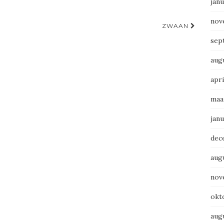
janu
nov
ZWAAN
sep
aug
apri
maa
janu
dec
aug
nov
okt
aug