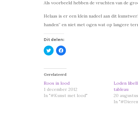
Als voorbeeld hebben de vruchten van de gr
Helaas is er een klein nadeel aan dit kunstwe
handen” en niet met ogen wat op langere term
Dit delen:
K
K
l
l
i
i
k
k
o
o
m
m
t
t
Gerelateerd
e
e
d
d
Roos in lood
Loden libel
e
e
1 december 2012
tableau
l
l
e
e
In "#Kunst met lood"
20 augustus
n
n
m
o
In "#Dieren
e
p
t
F
T
a
w
c
i
e
t
b
t
o
e
o
r
k