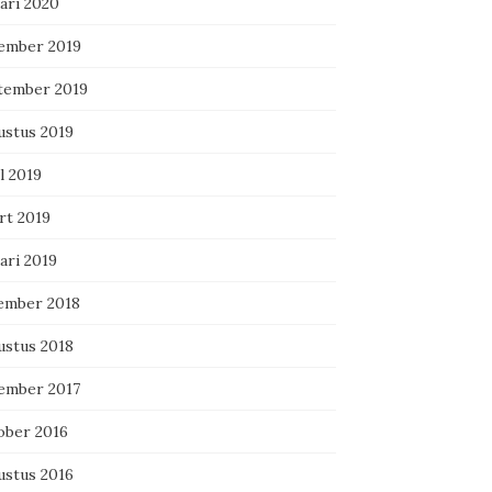
ari 2020
ember 2019
tember 2019
ustus 2019
l 2019
rt 2019
ari 2019
ember 2018
ustus 2018
ember 2017
ober 2016
ustus 2016