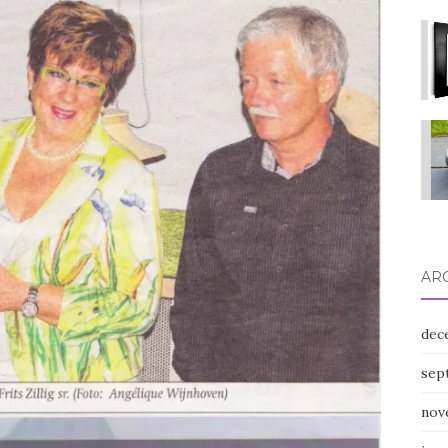
AR
dec
sep
nov