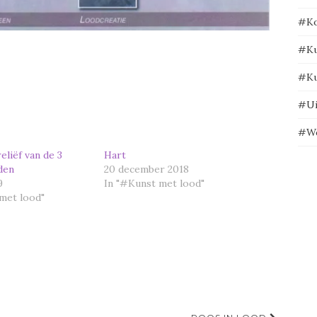
#Ko
#Ku
#Ku
#Ui
#We
reliëf van de 3
Hart
den
20 december 2018
9
In "#Kunst met lood"
met lood"