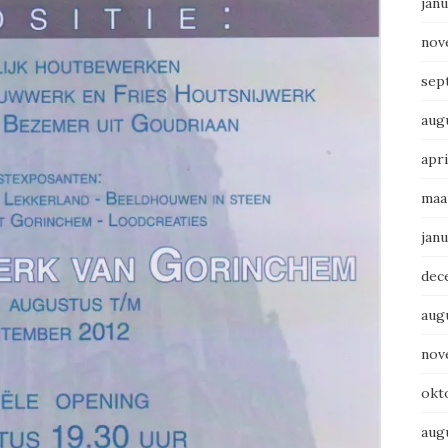
janu
nov
sep
aug
apri
maa
janu
dec
aug
nov
okt
aug