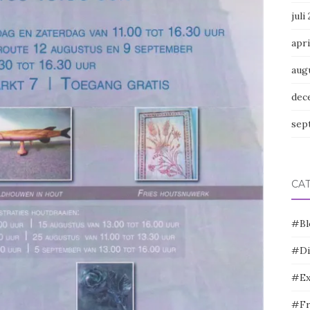
juli
apri
aug
dec
sep
CA
#Bl
#Di
#Ex
#Fr