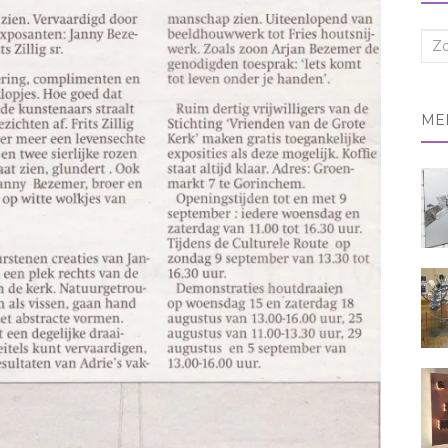
Zoe
naa
ME