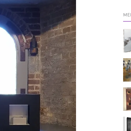
naa
ME