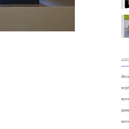
AR
dec
sep
nov
janu
nov