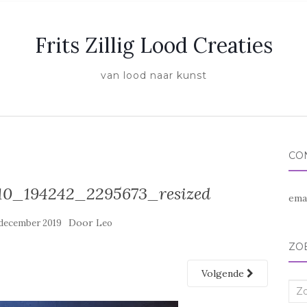
Frits Zillig Lood Creaties
van lood naar kunst
CO
10_194242_2295673_resized
ema
Door
 december 2019
Leo
ZO
Volgende
Zoe