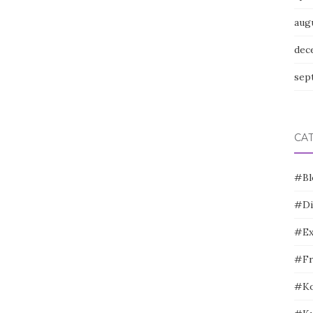
aug
dec
sep
CA
#Bl
#Di
#Ex
#Fr
#Ko